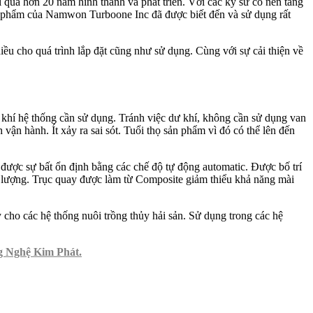
qua hơn 20 năm hình thành và phát triển. Với các kỹ sư có nền tảng
ản phẩm của Namwon Turboone Inc đã được biết đến và sử dụng rất
u cho quá trình lắp đặt cũng như sử dụng. Cùng với sự cải thiện về
g khí hệ thống cần sử dụng. Tránh việc dư khí, không cần sử dụng van
ận hành. Ít xảy ra sai sót. Tuổi thọ sản phẩm vì đó có thể lên đến
được sự bất ổn định bằng các chế độ tự động automatic. Được bố trí
ất lượng. Trục quay được làm từ Composite giảm thiểu khả năng mài
 cho các hệ thống nuôi trồng thủy hải sản. Sử dụng trong các hệ
 Nghệ Kim Phát.