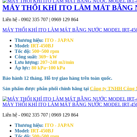
MÁY THỔI KHÍ ITO LÀM MÁT BẰNG 
Liên hệ - 0902 335 707 | 0969 129 864
MÁY THỔI KHÍ ITO LÀM MÁT BẰNG NƯỚC MODEL IRT-45
Thương hiệu:
ITO - JAPAN
Model:
IRT-450BJ
Tốc độ:
500~500 rpm
Công suất:
369~ kW
Lưu lượng:
207~248 m3/min
Áp lực:
80 kPa~100 kPa
Bảo hành 12 tháng. Hỗ trợ giao hàng trên toàn quốc.
Sản phẩm được phân phối chính hãng tại
Công ty TNHH Công
MÁY THỔI KHÍ ITO LÀM MÁT BẰNG NƯỚC MODEL IRT-45
Liên hệ - 0902 335 707 | 0969 129 864
Thương hiệu:
ITO - JAPAN
Model:
IRT-450BJ
Tốc độ:
500~500 rpm