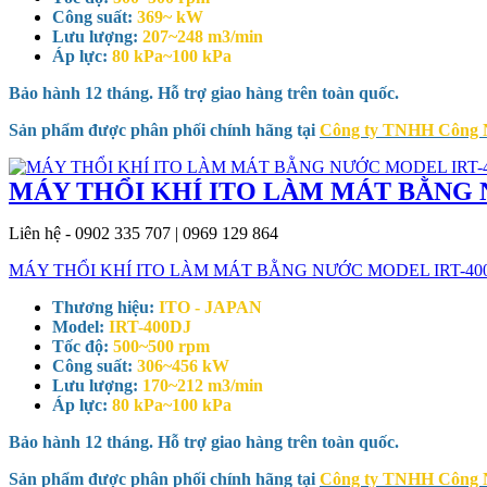
Công suất:
369~ kW
Lưu lượng:
207~248 m3/min
Áp lực:
80 kPa~100 kPa
Bảo hành 12 tháng. Hỗ trợ giao hàng trên toàn quốc.
Sản phẩm được phân phối chính hãng tại
Công ty TNHH Công
MÁY THỔI KHÍ ITO LÀM MÁT BẰNG 
Liên hệ - 0902 335 707 | 0969 129 864
MÁY THỔI KHÍ ITO LÀM MÁT BẰNG NƯỚC MODEL IRT-40
Thương hiệu:
ITO - JAPAN
Model:
IRT-400DJ
Tốc độ:
500~500 rpm
Công suất:
306~456 kW
Lưu lượng:
170~212 m3/min
Áp lực:
80 kPa~100 kPa
Bảo hành 12 tháng. Hỗ trợ giao hàng trên toàn quốc.
Sản phẩm được phân phối chính hãng tại
Công ty TNHH Công