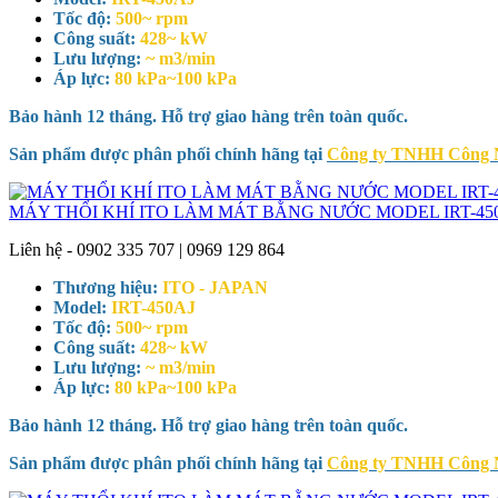
Tốc độ:
500~ rpm
Công suất:
428~ kW
Lưu lượng:
~ m3/min
Áp lực:
80 kPa~100 kPa
Bảo hành 12 tháng. Hỗ trợ giao hàng trên toàn quốc.
Sản phẩm được phân phối chính hãng tại
Công ty TNHH Công
MÁY THỔI KHÍ ITO LÀM MÁT BẰNG NƯỚC MODEL IRT-45
Liên hệ - 0902 335 707 | 0969 129 864
Thương hiệu:
ITO - JAPAN
Model:
IRT-450AJ
Tốc độ:
500~ rpm
Công suất:
428~ kW
Lưu lượng:
~ m3/min
Áp lực:
80 kPa~100 kPa
Bảo hành 12 tháng. Hỗ trợ giao hàng trên toàn quốc.
Sản phẩm được phân phối chính hãng tại
Công ty TNHH Công