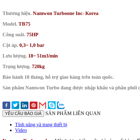
Thương hiệu.
Namwon Turboone Inc- Korea
Model.
TB75
Công suất.
75HP
Cột áp.
0,3~ 1,0 bar
Lưu lượng.
18~ 51m3/min
Trọng lượng.
720kg
Bảo hành 18 tháng, hỗ trợ giao hàng trên toàn quốc.
Sản phẩm Namwon Turbo đang được nhập khẩu và phân phối 
SẢN PHẨM LIÊN QUAN
YÊU CẦU BÁO GIÁ
Tính năng và trang thiết bị
Video