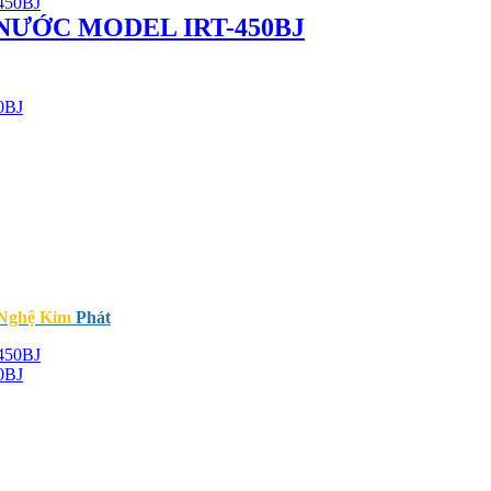
NƯỚC MODEL IRT-450BJ
0BJ
 Nghệ Kim
Phát
0BJ