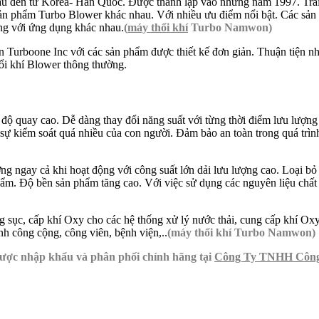
ầu đến từ Korea- Hàn Quốc. Được thành lập vào những năm 1997. Trải 
ng sản phẩm Turbo Blower khác nhau. Với nhiều ưu điểm nổi bật. Các s
hống với ứng dụng khác nhau.
(
máy thổi khí
Turbo Namwon)
urboone Inc với các sản phẩm được thiết kế đơn giản. Thuận tiện nhiề
hổi khí Blower thông thường.
c độ quay cao. Dễ dàng thay đổi năng suất với từng thời điểm lưu lượn
ự kiểm soát quá nhiều của con người. Đảm bảo an toàn trong quá trình v
 ngay cả khi hoạt động với công suất lớn dải lưu lượng cao. Loại bỏ 
 phẩm. Độ bền sản phẩm tăng cao. Với việc sử dụng các nguyên liệu ch
g sục, cấp khí Oxy cho các hệ thống xử lý nước thải, cung cấp khí Oxy
nh công cộng, công viên, bệnh viện,..
(máy thổi khí Turbo Namwon)
ợc nhập khẩu và phân phối chính hãng tại
Công Ty TNHH Công