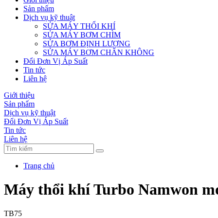
Sản phẩm
Dịch vụ kỹ thuật
SỬA MÁY THỔI KHÍ
SỬA MÁY BƠM CHÌM
SỬA BƠM ĐỊNH LƯỢNG
SỬA MÁY BƠM CHÂN KHÔNG
Đổi Đơn Vị Áp Suất
Tin tức
Liên hệ
Giới thiệu
Sản phẩm
Dịch vụ kỹ thuật
Đổi Đơn Vị Áp Suất
Tin tức
Liên hệ
Trang chủ
Máy thổi khí Turbo Namwon m
TB75