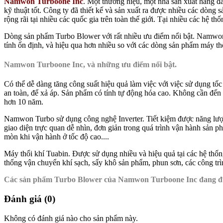
Namwon Turboone Inc
. Một thương hiệu, một nhà sản xuất hàng đ
kỹ thuật tốt. Công ty đã thiết kế và sản xuất ra được nhiều các dò
rộng rãi tại nhiều các quốc gia trên toàn thế giới. Tại nhiều các hệ t
Dòng sản phẩm Turbo Blower với rất nhiều ưu điểm nổi bật. Namwon T
tính ổn định, và hiệu qua hơn nhiều so với các dòng sản phẩm máy t
Namwon Turboone Inc, và những ưu điểm nổi bật.
Có thể dễ dàng tăng công suất hiệu quả làm việc với việc sử dụng tố
an toàn, để xả áp. Sản phẩm có tính tự động hóa cao. Không cần đến s
hơn 10 năm.
Namwon Turbo sử dụng công nghệ Inverter. Tiết kiệm được năng lượng
giao diện trực quan dễ nhìn, đơn giản trong quá trình vận hành sản
mòn khi vận hành ở tốc độ cao....
Máy thổi khí Tuabin. Được sử dụng nhiều và hiệu quả tại các hệ thốn
thống vận chuyển khí sạch, sấy khô sản phẩm, phun sơn, các công trì
Các sản phẩm Turbo Blower của Namwon Turboone Inc đang đư
Đánh giá (0)
Không có đánh giá nào cho sản phẩm này.