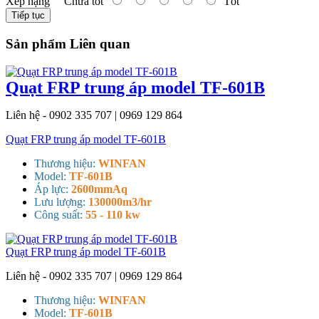
Xếp hạng
Chưa tốt
Tốt
Tiếp tục
Sản phẩm Liên quan
Quạt FRP trung áp model TF-601B
Liên hệ - 0902 335 707 | 0969 129 864
Quạt FRP trung áp model TF-601B
Thương hiệu:
WINFAN
Model:
TF-601B
Áp lực:
2600mmAq
Lưu lượng:
130000m3/hr
Công suất:
55 - 110 kw
Quạt FRP trung áp model TF-601B
Liên hệ - 0902 335 707 | 0969 129 864
Thương hiệu:
WINFAN
Model:
TF-601B