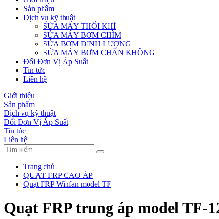
Sản phẩm
Dịch vụ kỹ thuật
SỬA MÁY THỔI KHÍ
SỬA MÁY BƠM CHÌM
SỬA BƠM ĐỊNH LƯỢNG
SỬA MÁY BƠM CHÂN KHÔNG
Đổi Đơn Vị Áp Suất
Tin tức
Liên hệ
Giới thiệu
Sản phẩm
Dịch vụ kỹ thuật
Đổi Đơn Vị Áp Suất
Tin tức
Liên hệ
Trang chủ
QUẠT FRP CAO ÁP
Quạt FRP Winfan model TF
Quạt FRP trung áp model TF-1