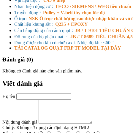
Vật liệu trục：
C45 # thép
Nhãn hiệu động cơ：
TECO \ SIEMENS \ WEG tiêu chuẩn I
Truyền động：
Pulley + V-belt tùy chọn tốc độ
Ổ trục:
NSK Ổ trục chất lượng cao được nhập khẩu và vỏ ổ
Chất liệu khung sắt：
Q235 + EPOXY
Cân bằng động của cánh quạt：
JB / T 9101 TIÊU CHUẨN 
Độ rung của bộ phận quạt ：
JB / T 8689 TIÊU CHUẨN 4,5
Dùng được cho khí có chứa axit. Nhiệt độ khí: <60 °
TẢI CATALOG QUẠT FRP TF MODEL TẠI ĐÂY
Đánh giá (0)
Không có đánh giá nào cho sản phẩm này.
Viết đánh giá
Họ tên
Nội dung đánh giá
Chú ý:
Không sử dụng các định dạng HTML!