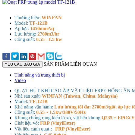
Thương hiệu:
WINFAN
Model:
TF-121B
Áp lực:
1450mmAq
Lưu lượng:
2700m3/hr
Công suất:
0.55 - 1.5 kw
SẢN PHẨM LIÊN QUAN
YÊU CẦU BÁO GIÁ
Tính năng và trang thiết bị
Video
QUẠT HÚT KHÍ CAO ÁP, VẬT LIỆU FRP CHỐNG ĂN 
Nhà sản xuất:
WINFAN (Taiwan, China, Malaysia)
Model:
TF-121B
Khả năng vận hành:
Lưu lượng tối đa: 2700m3/giờ, áp lực t
Công suất:
0.55 ~ 1.5kw/380V/50Hz
Khung chống rung kiểu lò xo, vật liệu khung
Q235 + EPOXY
Chất liệu vỏ:
FRP (VinylEster)
Vật liệu cánh quạt：
FRP (VinylEster)