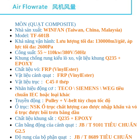
MÒN (QUẠT COMPOSITE)
Nhà sản xuất:
WINFAN (Taiwan, China, Malaysia)
Model:
TF-601B
Khả năng vận hành:
Lưu lượng tối đa: 130000m3/giờ, áp
lực tối đa: 2600Pa
Công suất:
55 ~ 110kw/380V/50Hz
Khung chống rung kiểu lò xo, vật liệu khung
Q235 +
EPOXY
Chất liệu vỏ:
FRP (VinylEster)
Vật liệu cánh quạt：
FRP (VinylEster)
Vật liệu trục：
C45 # thép
Nhãn hiệu động cơ：
TECO \ SIEMENS \ WEG tiêu
chuẩn IEC hoặc loại khác
Truyền động：
Pulley + V-belt tùy chọn tốc độ
Ổ trục:
NSK Ổ trục chất lượng cao được nhập khẩu và vỏ
ổ trục được bôi trơn bằng dầu
Chất liệu khung sắt：
Q235 + EPOXY
Cân bằng động của cánh quạt：
JB / T 9101 TIÊU CHUẨN
G2.5
Độ rung của bộ phận quạt ：
JB / T 8689 TIÊU CHUẨN