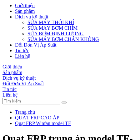
Giới thiệu
Sản phẩm
Dịch vụ kỹ thuật
SỬA MÁY THỔI KHÍ
SỬA MÁY BƠM CHÌM
SỬA BƠM ĐỊNH LƯỢNG
SỬA MÁY BƠM CHÂN KHÔNG
Đổi Đơn Vị Áp Suất
Tin tức
Liên hệ
Giới thiệu
Sản phẩm
Dịch vụ kỹ thuật
Đổi Đơn Vị Áp Suất
Tin tức
Liên hệ
Trang chủ
QUẠT FRP CAO ÁP
Quạt FRP Winfan model TF
Quạt FRP trung áp model TF-