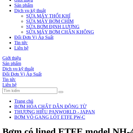
Sản phẩm
Dịch vụ kỹ thuật
SỬA MÁY THỔI KHÍ
SỬA MÁY BƠM CHÌM
SỬA BƠM ĐỊNH LƯỢNG
SỬA MÁY BƠM CHÂN KHÔNG
Đổi Đơn Vị Áp Suất
Tin tức
Liên hệ
Giới thiệu
Sản phẩm
Dịch vụ kỹ thuật
Đổi Đơn Vị Áp Suất
Tin tức
Liên hệ
Trang chủ
BƠM HÓA CHẤT DẪN ĐỘNG TỪ
THƯƠNG HIỆU PANWORLD - JAPAN
BƠM VỎ GANG LÓT ETFE PW-C
Bơm có lined ETFE model NH