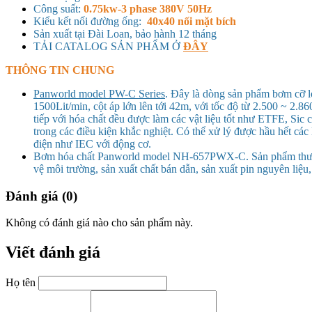
Công suất:
0.75kw-3 phase 380V 50Hz
Kiểu kết nối đường ống:
40x40 nối mặt bích
Sản xuất tại Đài Loan, bảo hành 12 tháng
TẢI CATALOG SẢN PHẨM Ở
ĐÂY
THÔNG TIN CHUNG
Panworld model PW-C Series
. Đây là dòng sản phẩm bơm cỡ l
1500Lit/min, cột áp lớn lên tới 42m, với tốc độ từ 2.500 ~ 2.8
tiếp với hóa chất đều được làm các vật liệu tốt như ETFE, Sic 
trong các điều kiện khắc nghiệt. Có thể xử lý được hầu hết các 
điện như IEC với động cơ.
Bơm hóa chất Panworld model NH-657PWX-C. Sản phẩm thường
vệ môi trường, sản xuất chất bán dẫn, sản xuất pin nguyên liệu,
Đánh giá (0)
Không có đánh giá nào cho sản phẩm này.
Viết đánh giá
Họ tên