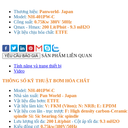
Thương hiệu:
Panworld- Japan
Model:
NH-401PW-C
Công suất:
0.75Kw 380V 50Hz
Qmax - Hmax:
200 Lít/Phút - 9.3 mH2O
Vật liệu chịu hóa chất:
ETFE
SẢN PHẨM LIÊN QUAN
YÊU CẦU BÁO GIÁ
Tính năng và trang thiết bị
Video
THÔNG SỐ KỸ THUẬT BƠM HÓA CHẤT
Model:
NH-401PW-C
Nhà sản xuất:
Pan World - Japan
Vật liệu đầu bơm:
ETFE
Vật liệu làm kín:
V: FKM (Viton); N: NRB; E: EPDM
Vật liệu con lăn - trục trượt:
F: High density carbon-Ceramic
spindle Si: Sic bearing-Sic spindle
Lưu lượng tối đa:
200 Lít/phút
- Cột áp tối đa:
9.3 mH2O
Kiểu động cơ:
0.75kw/380V/50Hz