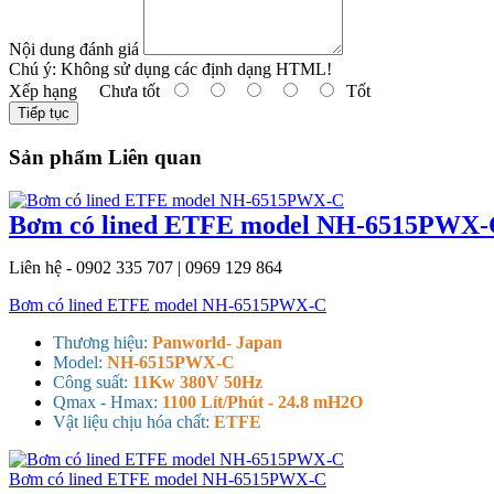
Nội dung đánh giá
Chú ý:
Không sử dụng các định dạng HTML!
Xếp hạng
Chưa tốt
Tốt
Tiếp tục
Sản phẩm Liên quan
Bơm có lined ETFE model NH-6515PWX-
Liên hệ - 0902 335 707 | 0969 129 864
Bơm có lined ETFE model NH-6515PWX-C
Thương hiệu:
Panworld- Japan
Model:
NH-6515PWX-C
Công suất:
11Kw 380V 50Hz
Qmax - Hmax:
1100 Lít/Phút - 24.8 mH2O
Vật liệu chịu hóa chất:
ETFE
Bơm có lined ETFE model NH-6515PWX-C