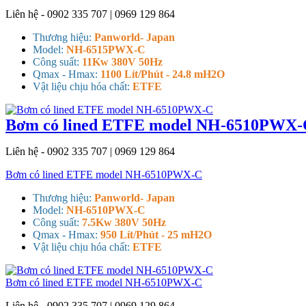
Liên hệ - 0902 335 707 | 0969 129 864
Thương hiệu:
Panworld- Japan
Model:
NH-6515PWX-C
Công suất:
11Kw 380V 50Hz
Qmax - Hmax:
1100 Lít/Phút - 24.8 mH2O
Vật liệu chịu hóa chất:
ETFE
Bơm có lined ETFE model NH-6510PWX-
Liên hệ - 0902 335 707 | 0969 129 864
Bơm có lined ETFE model NH-6510PWX-C
Thương hiệu:
Panworld- Japan
Model:
NH-6510PWX-C
Công suất:
7.5Kw 380V 50Hz
Qmax - Hmax:
950 Lít/Phút - 25 mH2O
Vật liệu chịu hóa chất:
ETFE
Bơm có lined ETFE model NH-6510PWX-C
Liên hệ - 0902 335 707 | 0969 129 864