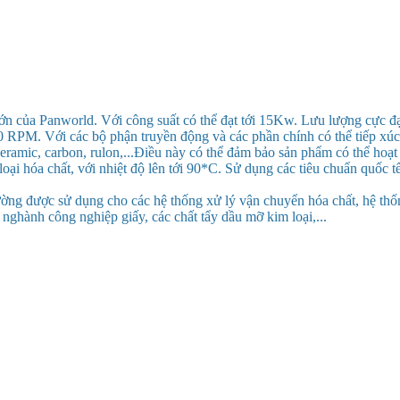
ớn của Panworld. Với công suất có thể đạt tới 15Kw. Lưu lượng cực đ
60 RPM. Với các bộ phận truyền động và các phần chính có thể tiếp xúc
ceramic, carbon, rulon,...Điều này có thể đảm bảo sản phẩm có thể hoạ
loại hóa chất, với nhiệt độ lên tới 90*C. Sử dụng các tiêu chuẩn quốc t
 được sử dụng cho các hệ thống xử lý vận chuyển hóa chất, hệ thố
 nghành công nghiệp giấy, các chất tẩy dầu mỡ kim loại,...