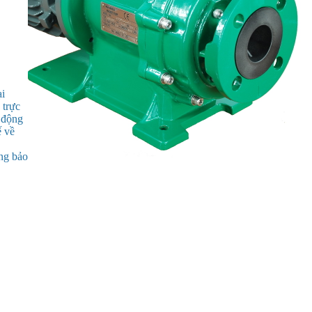
ại
 trực
t động
ế về
ng bảo