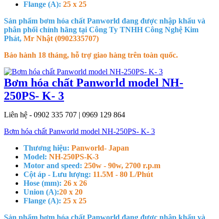
Flange (A):
25 x 25
Sản phẩm bơm hóa chất Panworld đang được nhập khẩu và
phân phối chính hãng tại Công Ty TNHH Công Nghệ Kim
Phát,
Mr Nhật (0902335707)
Bảo hành 18 tháng, hỗ trợ giao hàng trên toàn quốc.
Bơm hóa chất Panworld model NH-
250PS- K- 3
Liên hệ - 0902 335 707 | 0969 129 864
Bơm hóa chất Panworld model NH-250PS- K- 3
Thương hiệu:
Panworld- Japan
Model:
NH-250PS-K-3
Motor and speed:
250w - 90w, 2700 r.p.m
Cột áp - Lưu lượng:
11.5M - 80 L/Phút
Hose (mm):
26 x 26
Union (A):
20 x 20
Flange (A):
25 x 25
Sản phẩm bơm hóa chất Panworld đang được nhập khẩu và