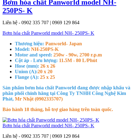
Bơm hóa chất Panworld model NH-
250PS- K
Liên hệ - 0902 335 707 | 0969 129 864
Bơm hóa chất Panworld model NH- 250PS- K
Thương hiệu:
Panworld- Japan
Model:
NH-250PS-K
Motor and speed:
250w - 90w, 2700 r.p.m
Cột áp - Lưu lượng:
11.5M - 80 L/Phút
Hose (mm):
26 x 26
Union (A):
20 x 20
Flange (A):
25 x 25
Sản phẩm bơm hóa chất Panworld đang được nhập khẩu và
phân phối chính hãng tại Công Ty TNHH Công Nghệ Kim
Phát,
Mr Nhật (0902335707)
Bảo hành 18 tháng, hỗ trợ giao hàng trên toàn quốc.
Bơm hóa chất Panworld model NH- 250PS- K
Liên hệ - 0902 335 707 | 0969 129 864