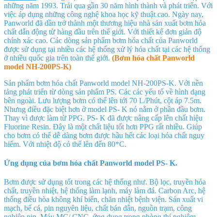
những năm 1993. Trải qua gần 30 năm hình thành và phát triển. Với
việc áp dụng những công nghệ khoa học kỹ thuật cao. Ngày nay,
Panworld đã dần trở thành một thương hiệu nhà sản xuất bơm hóa
chất dẫn động từ hàng đầu trên thế giới. Với thiết kế đơn giản độ
chính xác cao. Các dòng sản phẩm bơm hóa chất của Panworld
được sử dụng tại nhiều các hệ thống xử lý hóa chất tại các hệ thống
ở nhiều quốc gia trên toàn thế giới.
(Bơm hóa chất Panworld
model NH-200PS-K)
Sản phẩm bơm hóa chất Panworld model NH-200PS-K
. Với nền
tảng phát triển từ dòng sản phẩm PS. Các các yếu tố về hình dạng
bên ngoài. Lưu lượng bơm có thể lên tới 70 L/Phút
, cột áp 7.5m
.
Nhưng điều đặc biệt hơn ở model PS- K nó nằm ở phần đầu bơm.
Thay vì được làm từ PPG. PS- K đã được nâng cấp lên chất hiệu
Fluorine Resin. Đây là một chất liệu tốt hơn PPG rất nhiều. Giúp
cho bơm có thể dễ dàng bơm được hầu hết các loại hóa chất nguy
hiểm. Với nhiệt độ có thể lên đến 80*C.
Ứng dụng của bơm hóa chất Panworld model PS- K.
Bơm được sử dụng tốt trong các hệ thống như. Bộ lọc, truyền hóa
chất, truyền nhiệt, hệ thống làm lạnh, máy làm đá. Carbon Arc, hệ
thống điều hòa không khí biển, chăn nhiệt bệnh viện. Sản xuất vi
mạch, bể cá, pin nguyên liệu, chất bán dẫn, nguồn trạm, công
nghiệp pin. Máy MC/ CNC, ứng dụng trong phòng thí nghiệm,