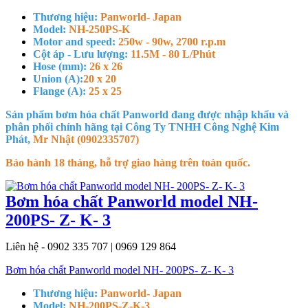
Thương hiệu:
Panworld- Japan
Model:
NH-250PS-K
Motor and speed:
250w - 90w, 2700 r.p.m
Cột áp - Lưu lượng:
11.5M - 80 L/Phút
Hose (mm):
26 x 26
Union (A):
20 x 20
Flange (A):
25 x 25
Sản phẩm bơm hóa chất Panworld đang được nhập khẩu và
phân phối chính hãng tại Công Ty TNHH Công Nghệ Kim
Phát,
Mr Nhật (0902335707)
Bảo hành 18 tháng, hỗ trợ giao hàng trên toàn quốc.
Bơm hóa chất Panworld model NH-
200PS- Z- K- 3
Liên hệ - 0902 335 707 | 0969 129 864
Bơm hóa chất Panworld model NH- 200PS- Z- K- 3
Thương hiệu:
Panworld- Japan
Model:
NH-200PS-Z-K-3