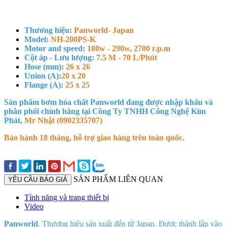
Thương hiệu:
Panworld- Japan
Model:
NH-200PS-K
Motor and speed:
180w - 290w, 2700 r.p.m
Cột áp - Lưu lượng:
7.5 M - 70 L/Phút
Hose (mm):
26 x 26
Union (A):
20 x 20
Flange (A):
25 x 25
Sản phẩm bơm hóa chất Panworld đang được nhập khẩu và
phân phối chính hãng tại Công Ty TNHH Công Nghệ Kim
Phát,
Mr Nhật (0902335707)
Bảo hành 18 tháng, hỗ trợ giao hàng trên toàn quốc.
SẢN PHẨM LIÊN QUAN
YÊU CẦU BÁO GIÁ
Tính năng và trang thiết bị
Video
Panworld
. Thương hiệu sản xuất đến từ Japan. Được thành lập vào