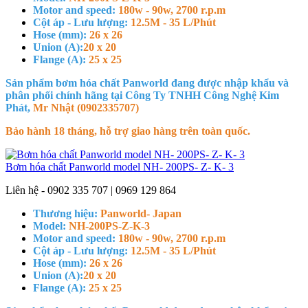
Motor and speed:
180w - 90w, 2700 r.p.m
Cột áp - Lưu lượng:
12.5M - 35 L/Phút
Hose (mm):
26 x 26
Union (A):
20 x 20
Flange (A):
25 x 25
Sản phẩm bơm hóa chất Panworld đang được nhập khẩu và
phân phối chính hãng tại Công Ty TNHH Công Nghệ Kim
Phát,
Mr Nhật (0902335707)
Bảo hành 18 tháng, hỗ trợ giao hàng trên toàn quốc.
Bơm hóa chất Panworld model NH- 200PS- Z- K- 3
Liên hệ - 0902 335 707 | 0969 129 864
Thương hiệu:
Panworld- Japan
Model:
NH-200PS-Z-K-3
Motor and speed:
180w - 90w, 2700 r.p.m
Cột áp - Lưu lượng:
12.5M - 35 L/Phút
Hose (mm):
26 x 26
Union (A):
20 x 20
Flange (A):
25 x 25