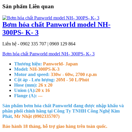
Sản phẩm Liên quan
Bơm hóa chất Panworld model NH-
300PS- K- 3
Liên hệ - 0902 335 707 | 0969 129 864
Bơm hóa chất Panworld model NH- 300PS- K- 3
Thương hiệu:
Panworld- Japan
Model:
NH-300PS-K-3
Motor and speed:
330w - 60w, 2700 r.p.m
Cột áp - Lưu lượng:
20M - 50 L/Phút
Hose (mm):
26 x 20
Union (A):
20 x 16
Flange (A):
---
Sản phẩm bơm hóa chất Panworld đang được nhập khẩu và
phân phối chính hãng tại Công Ty TNHH Công Nghệ Kim
Phát,
Mr Nhật (0902335707)
Bảo hành 18 tháng, hỗ trợ giao hàng trên toàn quốc.