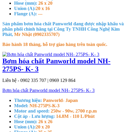
Hose (mm):
26 x 20
Union (A):
20 x 16
Flange (A):
---
Sản phẩm bơm hóa chất Panworld đang được nhập khẩu và
phân phối chính hãng tại Công Ty TNHH Công Nghệ Kim
Phát,
Mr Nhật (0902335707)
Bảo hành 18 tháng, hỗ trợ giao hàng trên toàn quốc.
Bơm hóa chất Panworld model NH-
275PS- K- 3
Liên hệ - 0902 335 707 | 0969 129 864
Bơm hóa chất Panworld model NH- 275PS- K- 3
Thương hiệu:
Panworld- Japan
Model:
NH-275PS-K-3
Motor and speed:
250w - 90w, 2700 r.p.m
Cột áp - Lưu lượng:
14.8M - 110 L/Phút
Hose (mm):
26 x 26
Union (A):
20 x 20