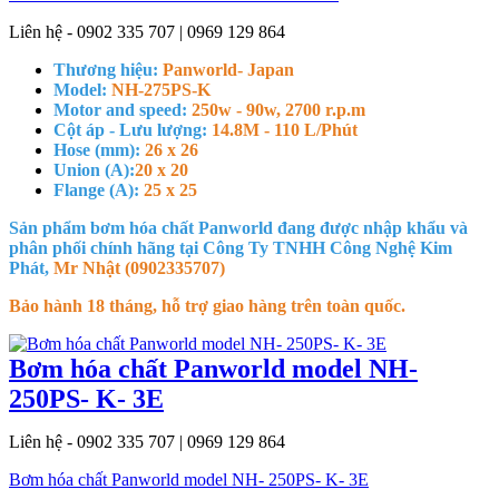
Liên hệ - 0902 335 707 | 0969 129 864
Thương hiệu:
Panworld- Japan
Model:
NH-275PS-K
Motor and speed:
250w - 90w, 2700 r.p.m
Cột áp - Lưu lượng:
14.8M - 110 L/Phút
Hose (mm):
26 x 26
Union (A):
20 x 20
Flange (A):
25 x 25
Sản phẩm bơm hóa chất Panworld đang được nhập khẩu và
phân phối chính hãng tại Công Ty TNHH Công Nghệ Kim
Phát,
Mr Nhật (0902335707)
Bảo hành 18 tháng, hỗ trợ giao hàng trên toàn quốc.
Bơm hóa chất Panworld model NH-
250PS- K- 3E
Liên hệ - 0902 335 707 | 0969 129 864
Bơm hóa chất Panworld model NH- 250PS- K- 3E