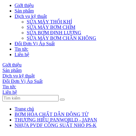
Giới thiệu
Sản phẩm
Dịch vụ kỹ thuật
SỬA MÁY THỔI KHÍ
SỬA MÁY BƠM CHÌM
SỬA BƠM ĐỊNH LƯỢNG
SỬA MÁY BƠM CHÂN KHÔNG
Đổi Đơn Vị Áp Suất
Tin tức
Liên hệ
Giới thiệu
Sản phẩm
Dịch vụ kỹ thuật
Đổi Đơn Vị Áp Suất
Tin tức
Liên hệ
Trang chủ
BƠM HÓA CHẤT DẪN ĐỘNG TỪ
THƯƠNG HIỆU PANWORLD - JAPAN
NHỰA PVDF CÔNG SUẤT NHỎ PS-K