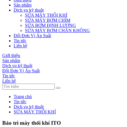
Sản phẩm
Dịch vụ kỹ thuật
SỬA MÁY THỔI KHÍ
SỬA MÁY BƠM CHÌM
SỬA BƠM ĐỊNH LƯỢNG
SỬA MÁY BƠM CHÂN KHÔNG
Đổi Đơn Vị Áp Suất
Tin tức
Liên hệ
Giới thiệu
Sản phẩm
Dịch vụ kỹ thuật
Đổi Đơn Vị Áp Suất
Tin tức
Liên hệ
Trang chủ
Tin tức
Dịch vụ kỹ thuật
SỬA MÁY THỔI KHÍ
Bảo trì máy thổi khí ITO