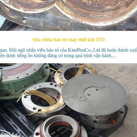
Sửa chữa bảo trì máy thổi khí ITO
 gian. Đội ngũ nhân viên bảo trì của KimPhatCo.,Ltd đã hoàn thành xu
iện được tiếng ồn không đáng có trong quá trình vận hành,...