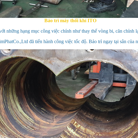
Bảo trì máy thổi khí ITO
ới những hạng mục công việc chính như thay thế vòng bi, căn chỉnh lạ
mPhatCo.,Ltd đã tiến hành công việc tốc độ. Bảo trì ngay tại sân của n