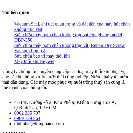
Tin liên quan
Vacuum Seal, chi tiết quan trọng và đắt tiền của máy hút chân
không trục vist
Sửa chữa máy bơm chân không trục vít Dongbang model
DBP-350
Sửa chữa máy bơm chân không trục vít (Repair Dry Screw
Vacuum Pumps)
Sửa chữa bảo trì máy thổi khí
Máy thổi khí Heywel
Công ty chúng tôi chuyên cung cấp các loại máy thổi khí phục vụ
cho các hệ thống xử lý nước thải công nghiệp. Nước thải y tế, nước
thải dân dụng. Các máy móc phục vụ nuôi trồng thuỷ sản cũng là
thế mạnh của chúng tôi.
41/14E Đường số 2, Khu Phố 9, P.Bình Hưng Hòa A,
Q.Bình Tân, TP.HCM
0902 335 707
0969 129 864
dinhnhat@kimphatco.com