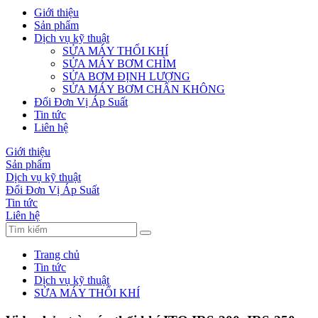
Giới thiệu
Sản phẩm
Dịch vụ kỹ thuật
SỬA MÁY THỔI KHÍ
SỬA MÁY BƠM CHÌM
SỬA BƠM ĐỊNH LƯỢNG
SỬA MÁY BƠM CHÂN KHÔNG
Đổi Đơn Vị Áp Suất
Tin tức
Liên hệ
Giới thiệu
Sản phẩm
Dịch vụ kỹ thuật
Đổi Đơn Vị Áp Suất
Tin tức
Liên hệ
Trang chủ
Tin tức
Dịch vụ kỹ thuật
SỬA MÁY THỔI KHÍ