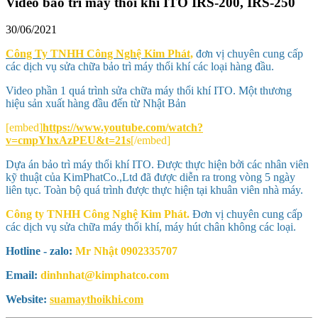
Video bảo trì máy thổi khí ITO IRS-200, IRS-250
30/06/2021
Công Ty TNHH Công Nghệ Kim Phát,
đơn vị chuyên cung cấp
các dịch vụ sửa chữa bảo trì máy thổi khí các loại hàng đầu.
Video phần 1 quá trình sửa chữa máy thổi khí ITO. Một thương
hiệu sản xuất hàng đầu đến từ Nhật Bản
[embed]
https://www.youtube.com/watch?
v=cmpYhxAzPEU&t=21s
[/embed]
Dựa án bảo trì máy thổi khí ITO. Được thực hiện bởi các nhân viên
kỹ thuật của KimPhatCo.,Ltd đã được diễn ra trong vòng 5 ngày
liên tục. Toàn bộ quá trình được thực hiện tại khuân viên nhà máy.
Công ty TNHH Công Nghệ Kim Phát.
Đơn vị chuyên cung cấp
các dịch vụ sửa chữa máy thổi khí, máy hút chân không các loại.
Hotline - zalo:
Mr Nhật 0902335707
Email:
dinhnhat@kimphatco.com
Website:
suamaythoikhi.com